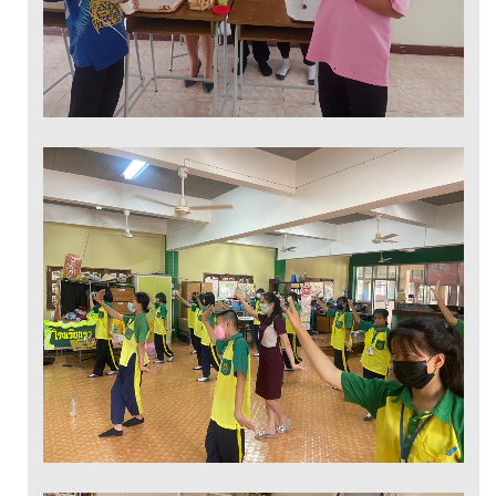
นาฏศิลป์