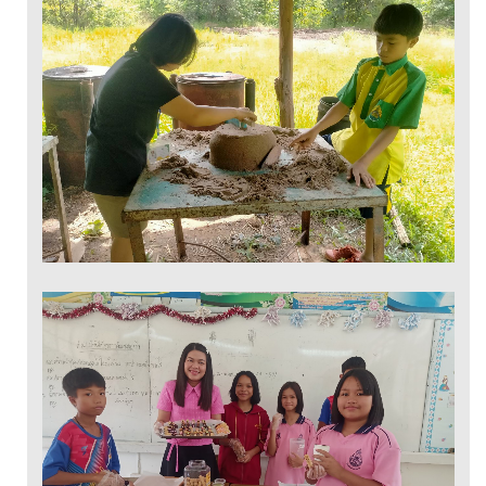
กระถางปูน
นักธุรกิจน้อย