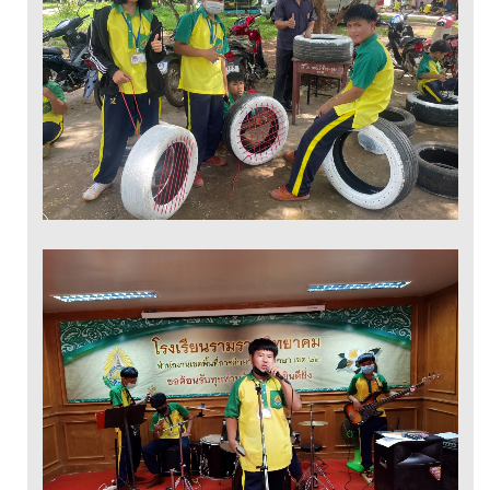
รถยนต์
ดนตรีสากล