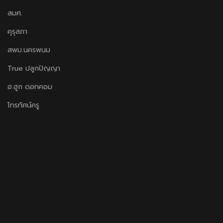
สมศ.
คุรุสภา
สพม.นครพนม
True ปลูกปัญญา
ฮ.ฮูก ดอทคอม
โทรทัศน์ครู