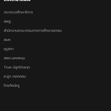
กระทรวงศึกษาธิการ
สพฐ.
สำนักงานคณะกรรมการการศึกษาเอกชน
สมศ.
คุรุสภา
สพม.นครพนม
True ปลูกปัญญา
ฮ.ฮูก ดอทคอม
โทรทัศน์ครู