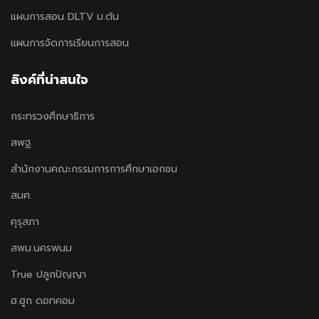
แผนการสอน DLTV ม.ต้น
แผนการจัดการเรียนการสอน
ลิงค์ที่น่าสนใจ
กระทรวงศึกษาธิการ
สพฐ.
สำนักงานคณะกรรมการการศึกษาเอกชน
สมศ.
คุรุสภา
สพม.นครพนม
True ปลูกปัญญา
ฮ.ฮูก ดอทคอม