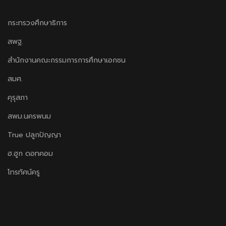
กระทรวงศึกษาธิการ
สพฐ.
สำนักงานคณะกรรมการการศึกษาเอกชน
สมศ.
คุรุสภา
สพม.นครพนม
True ปลูกปัญญา
ฮ.ฮูก ดอทคอม
โทรทัศน์ครู