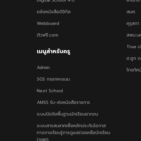
Digital School 4.0
สำนักง
คลังหนังสือดิจิทัล
สมศ.
Webboard
คุรุสภา
ติวฟรี.com
สพม.น
True ป
เมนูสำหรับครู
ฮ.ฮูก 
Admin
โทรทัศน
SGS กรอกคะแนน
Next School
AMSS รับ-ส่งหนังสือราชการ
ระบบปัจจัยพื้นฐานนักเรียนยากจน
ระบบสารสนเทศเพื่อหลักประกันโอกาส
ทางการเรียนรู้การดูแลช่วยเหลือนักเรียน
(กสศ)