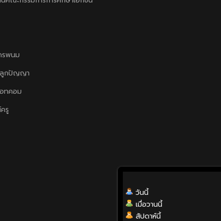
านคณะกรรมการการศึกษาเอกชน
ครพนม
ลูกปัญญา
ดอทคอม
์ครู
วันนี้
เมื่อวานนี้
สัปดาห์นี้